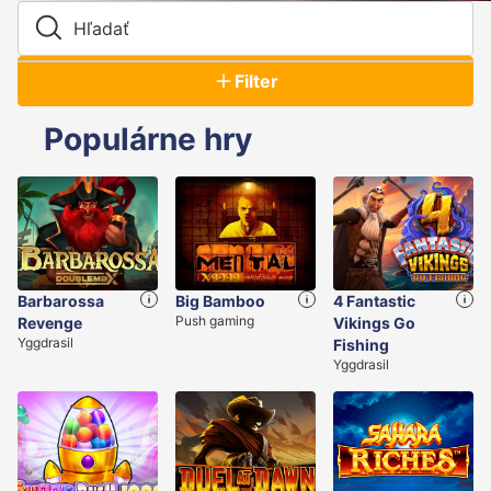
Filter
Populárne hry
Barbarossa
Big Bamboo
4 Fantastic
Push gaming
Revenge
Vikings Go
Yggdrasil
Fishing
Yggdrasil