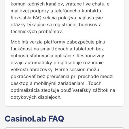
komunikačných kanálov, vrátane live chatu, e-
mailovej podpory a telefónneho kontaktu.
Rozsiahla FAQ sekcia pokrýva najčastejšie
otázky týkajúce sa registrácie, bonusov a
technických problémov.
Mobilná verzia platformy zabezpečuje plnú
funkčnosť na smartfónoch a tabletoch bez
nutnosti sťahovania aplikácie. Responzívny
dizajn automaticky prispôsobuje rozhranie
veľkosti obrazovky. Herné session môžu
pokračovať bez prerušenia pri prechode medzi
desktop a mobilnými zariadeniami. Touch
optimalizácia zlepšuje používateľský zážitok na
dotykových displejoch.
CasinoLab FAQ