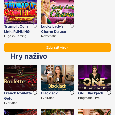
Trump It Coin
Lucky Lady's
Link: RUNNING
Charm Deluxe
Fugaso Gaming
Novomatic
Zobraziť viac
Hry naživo
French Roulette
Blackjack
ONE Blackjack
Evolution
Pragmatic Live
Gold
Evolution