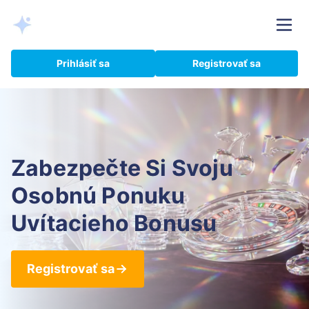
Prihlásiť sa
Registrovať sa
Zabezpečte Si Svoju
Osobnú Ponuku
Uvítacieho Bonusu
Registrovať sa