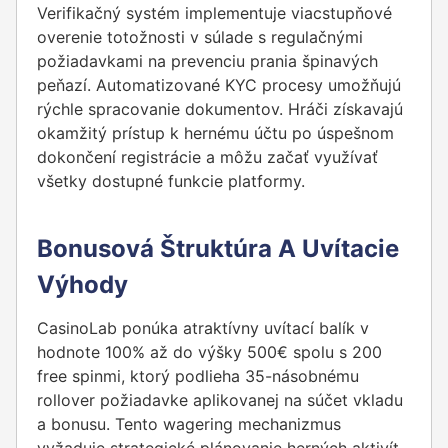
Verifikačný systém implementuje viacstupňové
overenie totožnosti v súlade s regulačnými
požiadavkami na prevenciu prania špinavých
peňazí. Automatizované KYC procesy umožňujú
rýchle spracovanie dokumentov. Hráči získavajú
okamžitý prístup k hernému účtu po úspešnom
dokončení registrácie a môžu začať využívať
všetky dostupné funkcie platformy.
Bonusová Štruktúra A Uvítacie
Výhody
CasinoLab ponúka atraktívny uvítací balík v
hodnote 100% až do výšky 500€ spolu s 200
free spinmi, ktorý podlieha 35-násobnému
rollover požiadavke aplikovanej na súčet vkladu
a bonusu. Tento wagering mechanizmus
vyžaduje strategické plánovanie herných aktivít