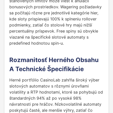
stanovených limitov môže viesť k anulácii
bonusových prostriedkov. Wagering požiadavky
sa počítajú rôzne pre jednotlivé kategórie hier,
kde sloty prispievajú 100% k splneniu rollover
podmienky, zatiaľ čo stolové hry majú nižší
percentuálny príspevok. Free spiny sú obvykle
viazané na špecifické slotové automaty s
predefined hodnotou spin-u.
Rozmanitosť Herného Obsahu
A Technické Špecifikácie
Herné portfólio CasinoLab zahŕňa široký výber
slotových automatov s rôznymi úrovňami
volatility a RTP hodnotami, ktoré sa pohybujú od
štandardných 94% až po vysoké 98%
návratnosti pre hráčov. Nízkovolatilné automaty
poskytujú časté, ale menšie výhry, zatiaľ čo