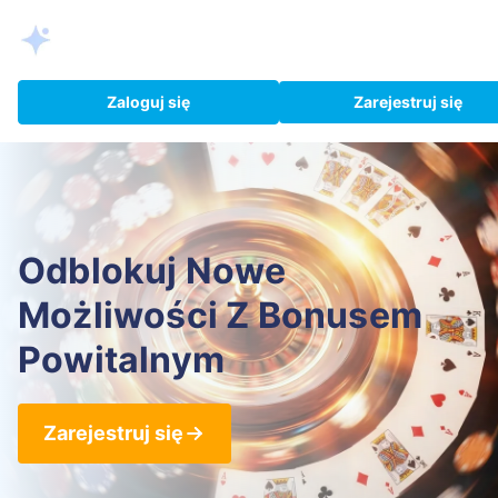
Zaloguj się
Zarejestruj się
Odblokuj Nowe
Możliwości Z Bonusem
Powitalnym
Zarejestruj się