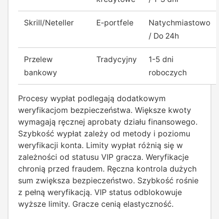
Skrill/Neteller
E-portfele
Natychmiastowo
/ Do 24h
Przelew
Tradycyjny
1-5 dni
bankowy
roboczych
Procesy wypłat podlegają dodatkowym
weryfikacjom bezpieczeństwa. Większe kwoty
wymagają ręcznej aprobaty działu finansowego.
Szybkość wypłat zależy od metody i poziomu
weryfikacji konta. Limity wypłat różnią się w
zależności od statusu VIP gracza. Weryfikacje
chronią przed fraudem. Ręczna kontrola dużych
sum zwiększa bezpieczeństwo. Szybkość rośnie
z pełną weryfikacją. VIP status odblokowuje
wyższe limity. Gracze cenią elastyczność.