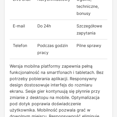
techniczne,
bonusy
E-mail
Do 24h
Szczegółowe
zapytania
Telefon
Podczas godzin
Pilne sprawy
pracy
Wersja mobilna platformy zapewnia pełną
funkcjonalność na smartfonach i tabletach. Bez
potrzeby pobierania aplikacji. Responsywny
design dostosowuje interfejs do rozmiaru
ekranu. Sesje gier kontynuują się płynnie przy
zmianie z desktopu na mobile. Optymalizacja
pod dotyk poprawia doświadczenie
użytkownika. Mobilność pozwala grać w
dowolnym miejscu. Responsywność eliminuje