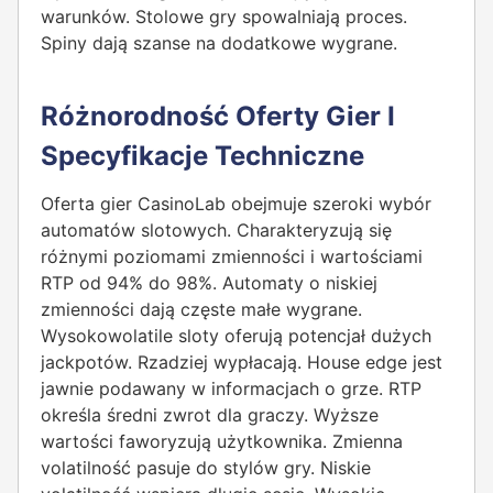
warunków. Stolowe gry spowalniają proces.
Spiny dają szanse na dodatkowe wygrane.
Różnorodność Oferty Gier I
Specyfikacje Techniczne
Oferta gier CasinoLab obejmuje szeroki wybór
automatów slotowych. Charakteryzują się
różnymi poziomami zmienności i wartościami
RTP od 94% do 98%. Automaty o niskiej
zmienności dają częste małe wygrane.
Wysokowolatile sloty oferują potencjał dużych
jackpotów. Rzadziej wypłacają. House edge jest
jawnie podawany w informacjach o grze. RTP
określa średni zwrot dla graczy. Wyższe
wartości faworyzują użytkownika. Zmienna
volatilność pasuje do stylów gry. Niskie