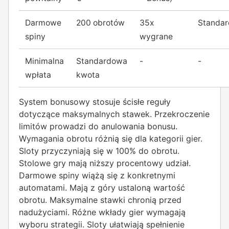
Darmowe
200 obrotów
35x
Standa
spiny
wygrane
Minimalna
Standardowa
-
-
wpłata
kwota
System bonusowy stosuje ścisłe reguły
dotyczące maksymalnych stawek. Przekroczenie
limitów prowadzi do anulowania bonusu.
Wymagania obrotu różnią się dla kategorii gier.
Sloty przyczyniają się w 100% do obrotu.
Stolowe gry mają niższy procentowy udział.
Darmowe spiny wiążą się z konkretnymi
automatami. Mają z góry ustaloną wartość
obrotu. Maksymalne stawki chronią przed
nadużyciami. Różne wkłady gier wymagają
wyboru strategii. Sloty ułatwiają spełnienie