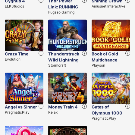
Cygnus 4
Thor Power
Shining Crown
ELKStudios
Amusnet Interactive
Link: RUNNING
Fugaso Gaming
Crazy Time
Thunderstruck
Book of Gold
Evolution
Wild Lightning
Multichance
Stormcraft
Playson
Angel vs Sinner
Money Train 4
Gates of
PragmaticPlay
Relax
Olympus 1000
PragmaticPlay